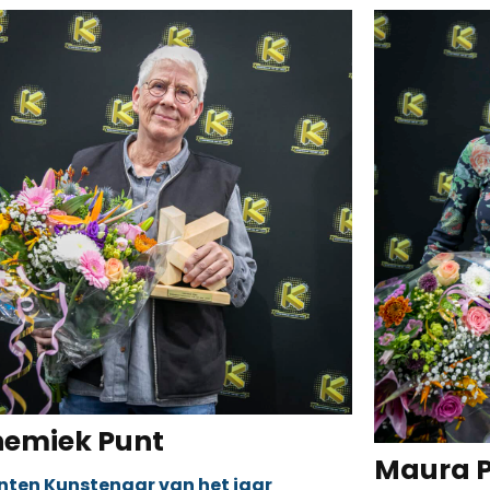
emiek Punt
Maura 
anten Kunstenaar van het jaar