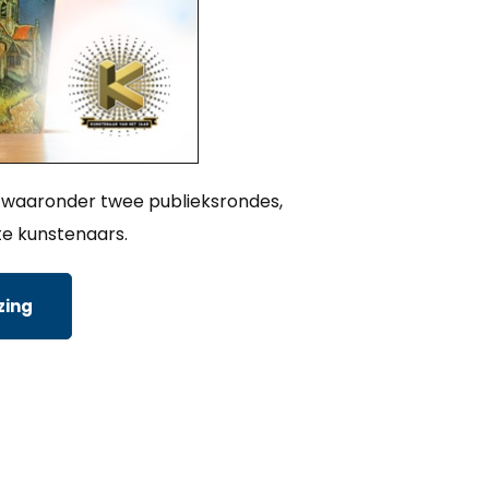
s, waaronder twee publieksrondes,
e kunstenaars.
zing