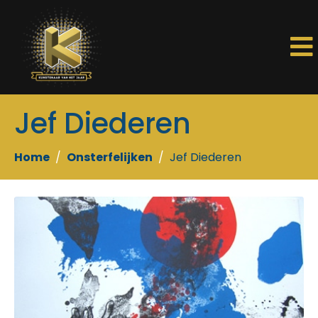
Jef Diederen
Home
Onsterfelijken
Jef Diederen