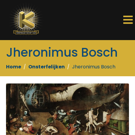
Jheronimus Bosch
Home
Onsterfelijken
Jheronimus Bosch