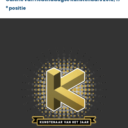
e
positie