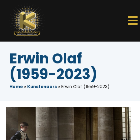
Erwin Olaf
(1959-2023)
Home
»
Kunstenaars
»
Erwin Olaf (1959-2023)