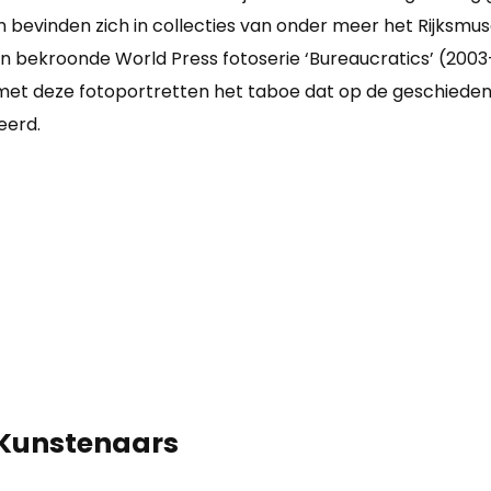
 en bevinden zich in collecties van onder meer het Rij
jn bekroonde World Press fotoserie ‘Bureaucratics’ (2003
t met deze fotoportretten het taboe dat op de geschieden
eerd.
 Kunstenaars