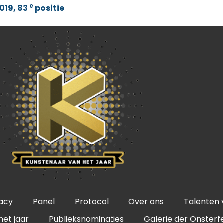
e
019, 83
positie
vacy
Panel
Protocol
Over ons
Talenten 
het jaar
Publieksnominaties
Galerie der Onsterfe