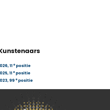
 Kunstenaars
e
26, 11
positie
e
25, 11
positie
e
023, 99
positie