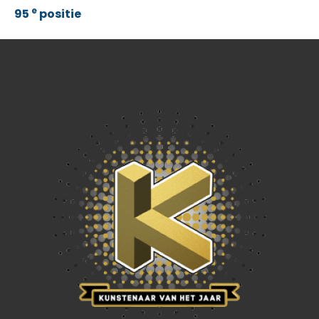
e
95
positie