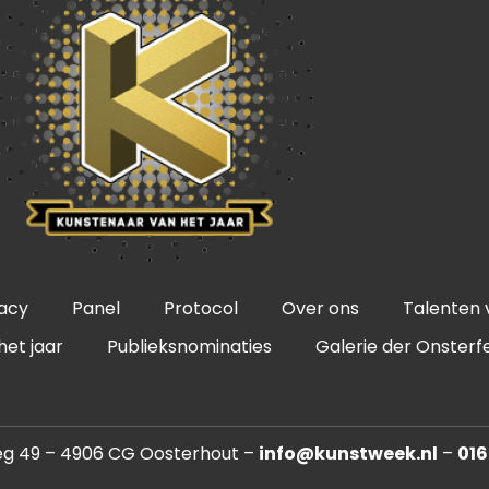
vacy
Panel
Protocol
Over ons
Talenten 
het jaar
Publieksnominaties
Galerie der Onsterfe
eg 49 – 4906 CG Oosterhout –
info@kunstweek.nl
–
016