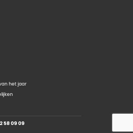
van het jaar
lijken
2 58 09 09