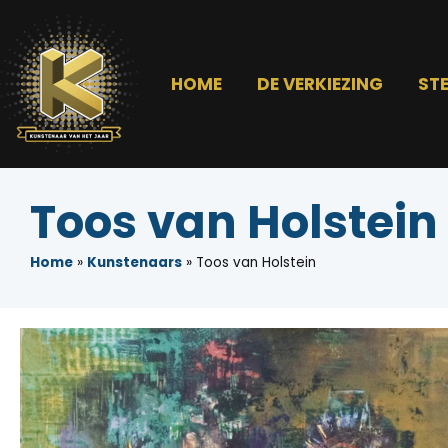
HOME
DE VERKIEZING
ST
Toos van Holstein
Home
»
Kunstenaars
»
Toos van Holstein