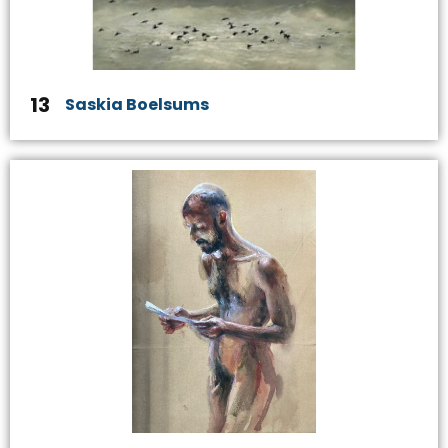
13
Saskia Boelsums