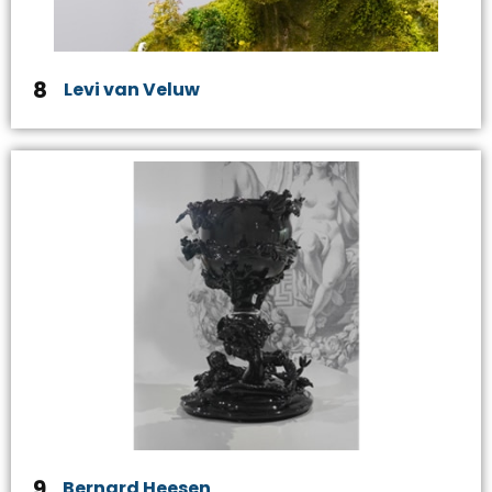
8
Levi van Veluw
9
Bernard Heesen